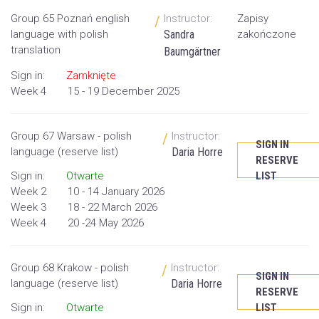
Group 65 Poznań english
Instructor:
Zapisy
/
language with polish
Sandra
zakończone
translation
Baumgärtner
Sign in:
Zamknięte
Week 4
15 - 19 December 2025
Group 67 Warsaw - polish
Instructor:
/
SIGN IN
language (reserve list)
Daria Horre
RESERVE
Sign in:
Otwarte
LIST
Week 2
10 - 14 January 2026
Week 3
18 - 22 March 2026
Week 4
20 -24 May 2026
Group 68 Krakow - polish
Instructor:
/
SIGN IN
language (reserve list)
Daria Horre
RESERVE
Sign in:
Otwarte
LIST