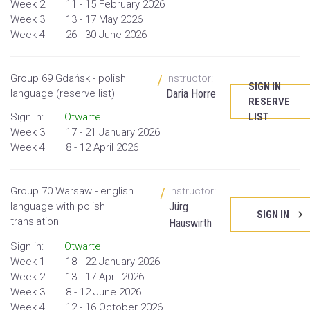
Week 2
11 - 15 February 2026
Week 3
13 - 17 May 2026
Week 4
26 - 30 June 2026
Group 69 Gdańsk - polish
Instructor:
/
SIGN IN
language (reserve list)
Daria Horre
RESERVE
Sign in:
Otwarte
LIST
Week 3
17 - 21 January 2026
Week 4
8 - 12 April 2026
Group 70 Warsaw - english
Instructor:
/
language with polish
Jürg
SIGN IN
translation
Hauswirth
Sign in:
Otwarte
Week 1
18 - 22 January 2026
Week 2
13 - 17 April 2026
Week 3
8 - 12 June 2026
Week 4
12 - 16 October 2026