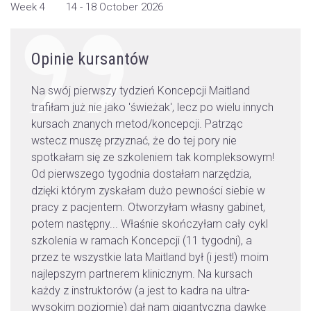
Week 4
14 - 18 October 2026
Opinie kursantów
Na swój pierwszy tydzień Koncepcji Maitland
Na 
ych
trafiłam już nie jako 'świeżak', lecz po wielu innych
tra
kursach znanych metod/koncepcji. Patrząc
kur
wstecz muszę przyznać, że do tej pory nie
wst
ym!
spotkałam się ze szkoleniem tak kompleksowym!
spo
Od pierwszego tygodnia dostałam narzędzia,
Od 
w
dzięki którym zyskałam dużo pewności siebie w
dzi
,
pracy z pacjentem. Otworzyłam własny gabinet,
pra
kl
potem następny... Właśnie skończyłam cały cykl
pot
szkolenia w ramach Koncepcji (11 tygodni), a
szk
im
przez te wszystkie lata Maitland był (i jest!) moim
prz
najlepszym partnerem klinicznym. Na kursach
naj
każdy z instruktorów (a jest to kadra na ultra-
każ
ę
wysokim poziomie) dał nam gigantyczną dawkę
wys