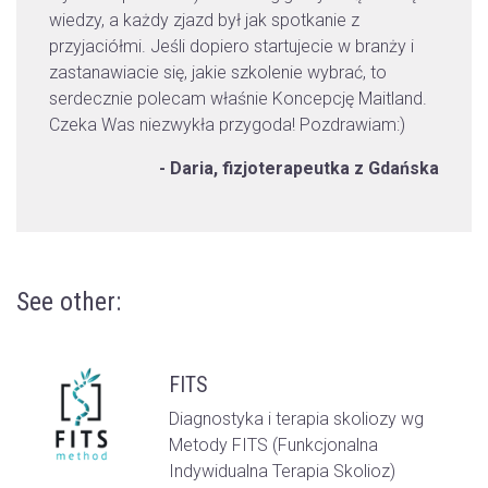
wiedzy, a każdy zjazd był jak spotkanie z
wie
i
przyjaciółmi. Jeśli dopiero startujecie w branży i
prz
zastanawiacie się, jakie szkolenie wybrać, to
zas
d.
serdecznie polecam właśnie Koncepcję Maitland.
ser
Czeka Was niezwykła przygoda! Pozdrawiam:)
Cze
ńska
- Daria, fizjoterapeutka z Gdańska
See other:
FITS
Diagnostyka i terapia skoliozy wg
Metody FITS (Funkcjonalna
Indywidualna Terapia Skolioz)