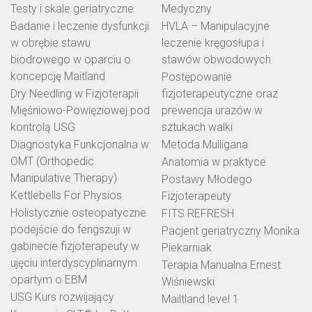
Testy i skale geriatryczne
Medyczny
Badanie i leczenie dysfunkcji
HVLA – Manipulacyjne
w obrębie stawu
leczenie kręgosłupa i
biodrowego w oparciu o
stawów obwodowych
koncepcję Maitland
Postępowanie
Dry Needling w Fizjoterapii
fizjoterapeutyczne oraz
Mięśniowo-Powięziowej pod
prewencja urazów w
kontrolą USG
sztukach walki
Diagnostyka Funkcjonalna w
Metoda Mulligana
OMT (Orthopedic
Anatomia w praktyce
Manipulative Therapy)
Postawy Młodego
Kettlebells For Physios
Fizjoterapeuty
Holistycznie osteopatyczne
FITS REFRESH
podejście do fengszuji w
Pacjent geriatryczny Monika
gabinecie fizjoterapeuty w
Piekarniak
ujęciu interdyscyplinarnym
Terapia Manualna Ernest
opartym o EBM
Wiśniewski
USG Kurs rozwijający
Mailtland level 1