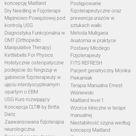
koncepcję Maitland
Postępowanie
Dry Needling w Fizjoterapii
fizjoterapeutyczne oraz
Mięśniowo-Powięziowej pod
prewencja urazów w
kontrolą USG
sztukach walki
Diagnostyka Funkcjonalna w
Metoda Mulligana
OMT (Orthopedic
Anatomia w praktyce
Manipulative Therapy)
Postawy Młodego
Kettlebells For Physios
Fizjoterapeuty
Holistycznie osteopatyczne
FITS REFRESH
podejście do fengszuji w
Pacjent geriatryczny Monika
gabinecie fizjoterapeuty w
Piekarniak
ujęciu interdyscyplinarnym
Terapia Manualna Ernest
opartym o EBM
Wiśniewski
USG Kurs rozwijający
Mailtland level 1
Koncepcja CLT® by Britta
Wzorce kliniczne w terapii
Dietz
manualnej
Zaawansowana fizjoterapia
Niestabilność szyjna według
neurologiczna
koncepcji Maitland