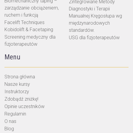
Biomechaniczny taping –
Zintegrowane Metody
zarządzanie obciążeniem,
Diagnostyki i Terapii
ruchem i funkcją
Manualnej Kręgosłupa wg
Facelift Techniques
międzynarodowych
Kobidolift & Facetaping
standardów.
Screening medyczny dla
USG dla fizjoterapeutów
fizjoterapeutów
Menu
Strona główna
Nasze kursy
Instruktorzy
Zdobądź zniżkę!
Opinie uczestników
Regulamin
O nas
Blog