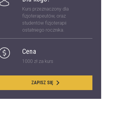
Kurs przeznaczony dla
fizjoterapeutów, oraz
studentów fizjoterapii
ostatniego rocznika.
Cena
1000 zł za kurs
ZAPISZ SIĘ