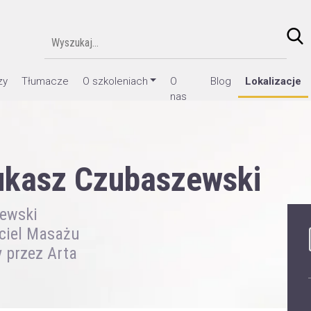
zy
Tłumacze
O szkoleniach
O
Blog
Lokalizacje
nas
Łukasz Czubaszewski
zewski
yciel Masażu
 przez Arta