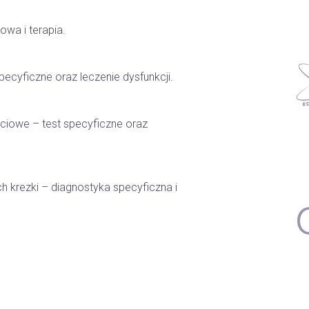
wa i terapia.
pecyficzne oraz leczenie dysfunkcji.
łciowe – test specyficzne oraz
 ich krezki – diagnostyka specyficzna i