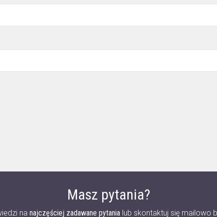
Masz pytania?
iedzi na
najczęściej zadawane pytania
lub skontaktuj się mailowo b