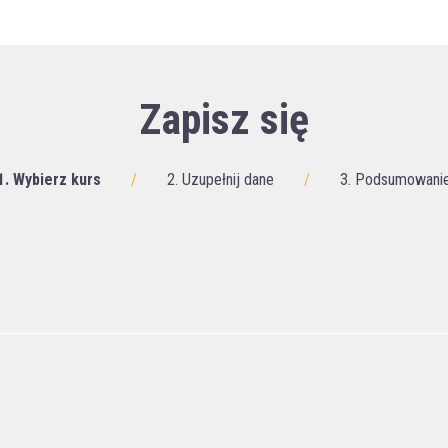
Zapisz się
1. Wybierz kurs
/
2. Uzupełnij dane
/
3. Podsumowani