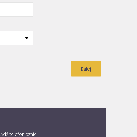
Dalej
ądź telefonicznie.