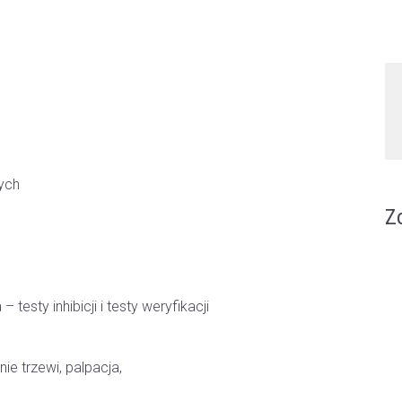
ych
Z
testy inhibicji i testy weryfikacji
ie trzewi, palpacja,