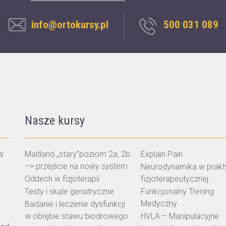
info@ortokursy.pl
500 031 089
Nasze kursy
i
Maitland „stary”poziom 2a, 2b
Explain Pain
–> przejście na nowy system
Neurodynamika w prak
Oddech w fizjoterapii
fizjoterapeutycznej
Testy i skale geriatryczne
Funkcjonalny Trening
Medyczny
Badanie i leczenie dysfunkcji
w obrębie stawu biodrowego
HVLA – Manipulacyjne