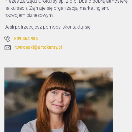
Prezes Zarządu OroKursy sp. z o.o. Dba o dobrą atmosferę
na kursach. Zajmuje się organizacją, marketingiem,
rozwojem biznesowym.
Jeśli potrzebujesz pomocy, skontaktuj się:
509 464 984
t.wronski@ortokursy.pl