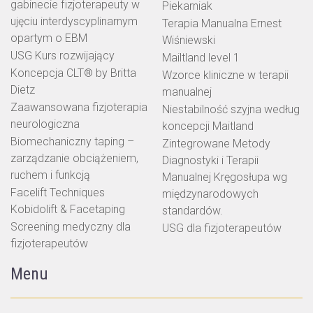
gabinecie fizjoterapeuty w
Piekarniak
ujęciu interdyscyplinarnym
Terapia Manualna Ernest
opartym o EBM
Wiśniewski
USG Kurs rozwijający
Mailtland level 1
Koncepcja CLT® by Britta
Wzorce kliniczne w terapii
Dietz
manualnej
Zaawansowana fizjoterapia
Niestabilność szyjna według
neurologiczna
koncepcji Maitland
Biomechaniczny taping –
Zintegrowane Metody
zarządzanie obciążeniem,
Diagnostyki i Terapii
ruchem i funkcją
Manualnej Kręgosłupa wg
Facelift Techniques
międzynarodowych
Kobidolift & Facetaping
standardów.
Screening medyczny dla
USG dla fizjoterapeutów
fizjoterapeutów
Menu