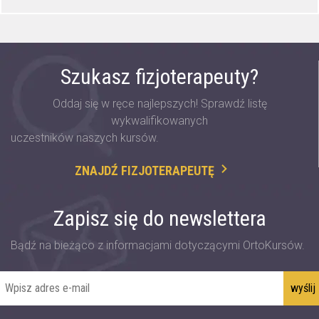
Szukasz fizjoterapeuty?
Oddaj się w ręce najlepszych! Sprawdź listę
wykwalifikowanych
uczestników naszych kursów.
ZNAJDŹ FIZJOTERAPEUTĘ
Zapisz się do newslettera
Bądź na bieżąco z informacjami dotyczącymi OrtoKursów.