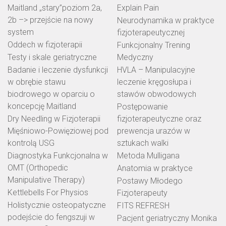
Maitland „stary”poziom 2a,
Explain Pain
2b –> przejście na nowy
Neurodynamika w praktyce
system
fizjoterapeutycznej
Oddech w fizjoterapii
Funkcjonalny Trening
Testy i skale geriatryczne
Medyczny
Badanie i leczenie dysfunkcji
HVLA – Manipulacyjne
w obrębie stawu
leczenie kręgosłupa i
biodrowego w oparciu o
stawów obwodowych
koncepcję Maitland
Postępowanie
Dry Needling w Fizjoterapii
fizjoterapeutyczne oraz
Mięśniowo-Powięziowej pod
prewencja urazów w
kontrolą USG
sztukach walki
Diagnostyka Funkcjonalna w
Metoda Mulligana
OMT (Orthopedic
Anatomia w praktyce
Manipulative Therapy)
Postawy Młodego
Kettlebells For Physios
Fizjoterapeuty
Holistycznie osteopatyczne
FITS REFRESH
podejście do fengszuji w
Pacjent geriatryczny Monika