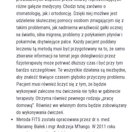
różne gałęzie medycyny. Chodzi tutaj zarówno o
stomatologię, jak i ortodoncję. Dzięki niej możliwe jest
udzielenie skutecznej pomocy osobom zmagającym się z
takimi problemami, jak nadmierna wrażliwość gałki ocznej
na światło, silna migrena, problemy z połykaniem płynów i
pokarmów, drętwiejące palce. Każdy pacjent poddany
leczeniu tą metodą musi być przygotowany na to, że samo
zbieranie informacji na temat jego dolegliwości przez
fizjoterapeutę może potrwać dłuższy czas i być przy tym
bardzo szczegółowe. Te wszystkie działania są niezbędne,
aby znaleźć tkwiące czasem głęboko przyczyny problemu.
Pacjent musi również liczyć się z tym, że będzie
wykonywał zalecone mu ćwiczenia nie tylko w gabinecie
terapeuty. Otrzyma również pewnego rodzaju „pracę
domową”. Również we własnym domu będzie zobowiązany
do wykonywania ćwiczeń.
Metoda FITS została opracowana przez dr n. med.
Mariannę Białek i mgr Andrzeja M’hango. W 2011 roku