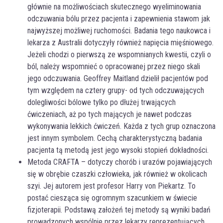
głównie na możliwościach skutecznego wyeliminowania
odczuwania bólu przez pacjenta i zapewnienia stawom jak
najwyższej możliwej ruchomości. Badania tego naukowca i
lekarza z Australii dotyczyły również napięcia mięśniowego.
Jeżeli chodzi o pierwszą ze wspomnianych kwestii, czyli o
ból, należy wspomnieć o opracowanej przez niego skali
jego odczuwania. Geoffrey Maitland dzielił pacjentów pod
tym względem na cztery grupy- od tych odczuwających
dolegliwości bólowe tylko po dłużej trwających
ćwiczeniach, aż po tych mających je nawet podczas
wykonywania lekkich ćwiczeń. Każda z tych grup oznaczona
jest innym symbolem. Cechą charakterystyczną badania
pacjenta tą metodą jest jego wysoki stopień dokładności.
Metoda CRAFTA – dotyczy chorób i urazów pojawiających
się w obrębie czaszki człowieka, jak również w okolicach
szyi. Jej autorem jest profesor Harry von Piekartz. To
postać ciesząca się ogromnym szacunkiem w świecie
fizjoterapii. Podstawą założeń tej metody są wyniki badań
prowadzonych wspólnie przez lekarzy reprezentujących