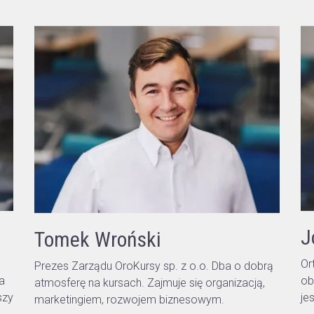
J
Tomek Wroński
Or
Prezes Zarządu OroKursy sp. z o.o. Dba o dobrą
ob
ta
atmosferę na kursach. Zajmuje się organizacją,
je
szy
marketingiem, rozwojem biznesowym.