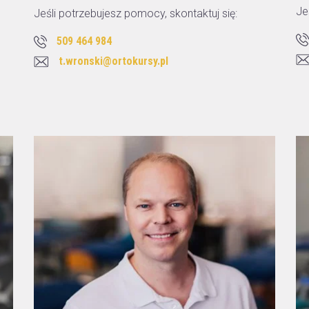
Je
Jeśli potrzebujesz pomocy, skontaktuj się:
509 464 984
t.wronski@ortokursy.pl