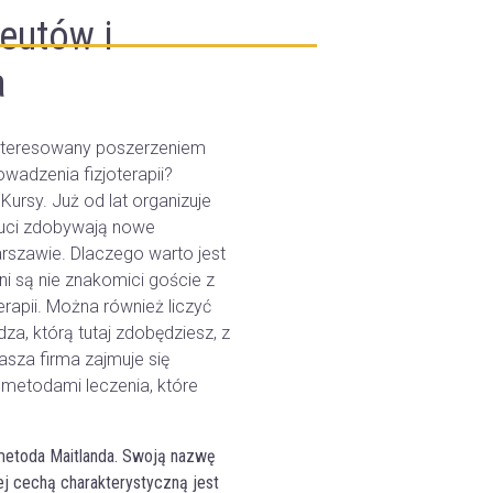
peutów i
a
interesowany poszerzeniem
wadzenia fizjoterapii?
Kursy. Już od lat organizuje
peuci zdobywają nowe
rszawie. Dlaczego warto jest
ni są nie znakomici goście z
terapii. Można również liczyć
a, którą tutaj zdobędziesz, z
asza firma zajmuje się
 metodami leczenia, które
 metoda Maitlanda. Swoją nazwę
ej cechą charakterystyczną jest