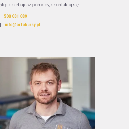
śli potrzebujesz pomocy, skontaktuj się:
500 031 089
info@ortokursy.pl