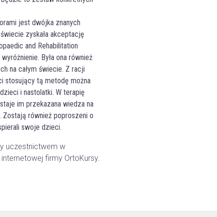
torami jest dwójka znanych
 świecie zyskała akceptację
opaedic and Rehabilitation
wyróżnienie. Była ona również
ch na całym świecie. Z racji
uci stosujący tą metodę można
zieci i nastolatki. W terapię
ostaje im przekazana wiedza na
 Zostają również poproszeni o
pierali swoje dzieci.
ny uczestnictwem w
 internetowej firmy OrtoKursy.