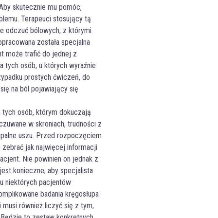
. Aby skutecznie mu pomóc,
blemu. Terapeuci stosujący tą
ie odczuć bólowych, z którymi
opracowana została specjalna
t może trafić do jednej z
a tych osób, u których wyraźnie
zypadku prostych ćwiczeń, do
 się na ból pojawiający się
 tych osób, którym dokuczają
odczuwane w skroniach, trudności z
apalne uszu. Przed rozpoczęciem
zebrać jak najwięcej informacji
cjent. Nie powinien on jednak z
st konieczne, aby specjalista
u niektórych pacjentów
omplikowane badania kręgosłupa
i musi również liczyć się z tym,
 Będzie to zestaw konkretnych