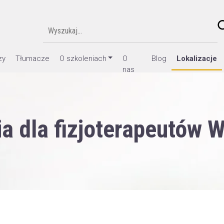
zy
Tłumacze
O szkoleniach
O
Blog
Lokalizacje
nas
ia dla fizjoterapeutów 