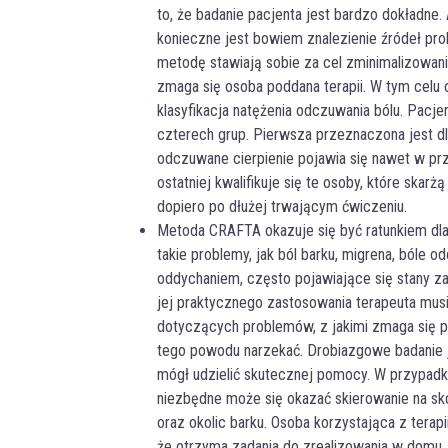
to, że badanie pacjenta jest bardzo dokładne
konieczne jest bowiem znalezienie źródeł pro
metodę stawiają sobie za cel zminimalizowan
zmaga się osoba poddana terapii. W tym celu 
klasyfikacja natężenia odczuwania bólu. Pacjen
czterech grup. Pierwsza przeznaczona jest dl
odczuwane cierpienie pojawia się nawet w pr
ostatniej kwalifikuje się te osoby, które skarżą
dopiero po dłużej trwającym ćwiczeniu.
Metoda CRAFTA okazuje się być ratunkiem dla
takie problemy, jak ból barku, migrena, bóle 
oddychaniem, często pojawiające się stany z
jej praktycznego zastosowania terapeuta musi 
dotyczących problemów, z jakimi zmaga się pa
tego powodu narzekać. Drobiazgowe badanie je
mógł udzielić skutecznej pomocy. W przypadk
niezbędne może się okazać skierowanie na sk
oraz okolic barku. Osoba korzystająca z terapi
że otrzyma zadania do zrealizowania w domu.